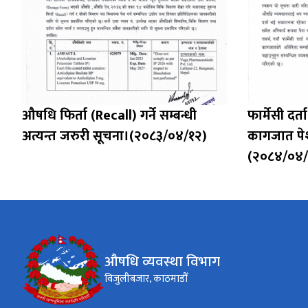
औषधि फिर्ता (Recall) गर्ने सम्बन्धी
फार्मेसी द
अत्यन्त जरुरी सूचना।(२०८३/०४/१२)
कागजात पेश 
(२०८४/०४/
औषधि व्यवस्था विभाग
विजुलीबजार, काठमाडौँ