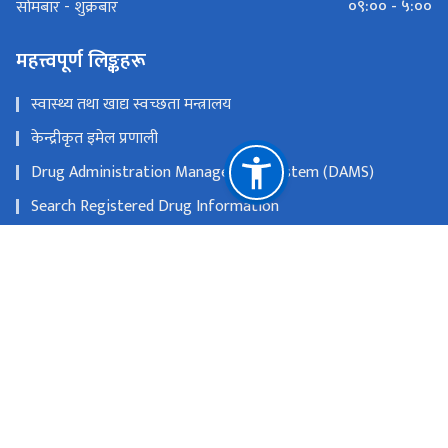
०९:०० - ५:००
सोमबार - शुक्रबार
महत्त्वपूर्ण लिङ्कहरू
स्वास्थ्य तथा खाद्य स्वच्छता मन्त्रालय
केन्द्रीकृत इमेल प्रणाली
Drug Administration Management System (DAMS)
Search Registered Drug Information
E-attendance
एकीकृत कार्यालय व्यवस्थापन प्रणाली (GIOMS)
राष्ट्रिय प्राकृतिक स्रोत तथा वित्त आयोग
विजुलीबजार, काठमाडौँ
info@dda.gov.np, dg@dda.gov.np
(९७७) १ ४७९०६१२, ४७९०४३२