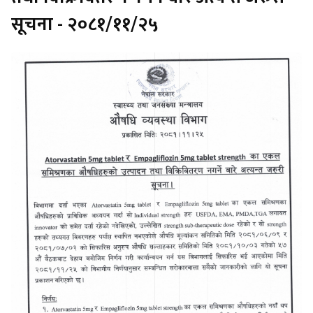
सूचना - २०८१/११/२५