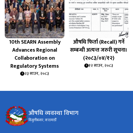
10th SEARN Assembly
औषधि फिर्ता (Recall) गर्ने
Advances Regional
सम्बन्धी अत्यन्त जरुरी सूचना।
Collaboration on
(२०८३/०४/१२)
Regulatory Systems
१२ साउन, २०८३
२३ साउन, २०८३
औषधि व्यवस्था विभाग
विजुलीबजार, काठमाडौँ